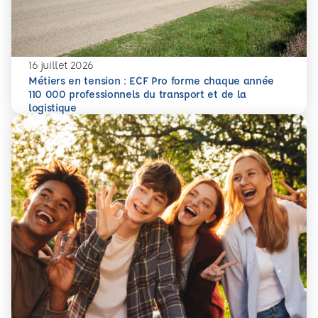
16 juillet 2026
Métiers en tension : ECF Pro forme chaque année
110 000 professionnels du transport et de la
En savoir plus
Métiers en tension : ECF Pro forme chaque année 110 000 p
logistique