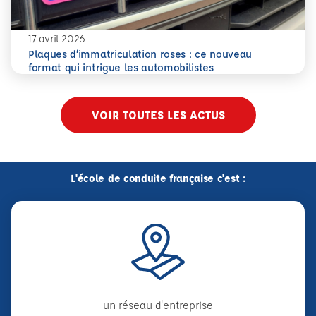
17 avril 2026
Plaques d’immatriculation roses : ce nouveau
En savoir plus
Plaques d’immatriculation roses : ce nouveau format qui i
format qui intrigue les automobilistes
VOIR TOUTES LES ACTUS
L'école de conduite française c'est :
un réseau d'entreprise