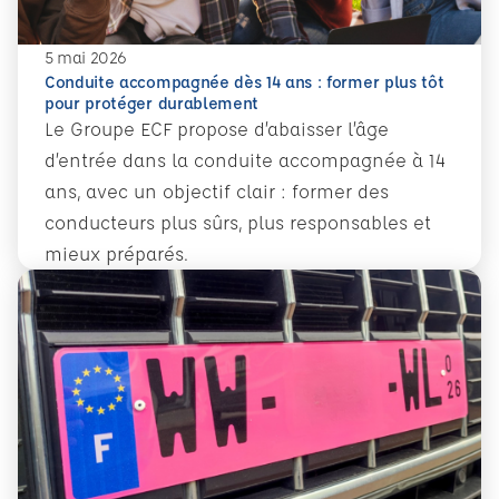
5 mai 2026
Conduite accompagnée dès 14 ans : former plus tôt
pour protéger durablement
Le Groupe ECF propose d’abaisser l’âge
d’entrée dans la conduite accompagnée à 14
ans, avec un objectif clair : former des
conducteurs plus sûrs, plus responsables et
mieux préparés.
En savoir plus
Conduite accompagnée dès 14 ans : former plus tôt pour 