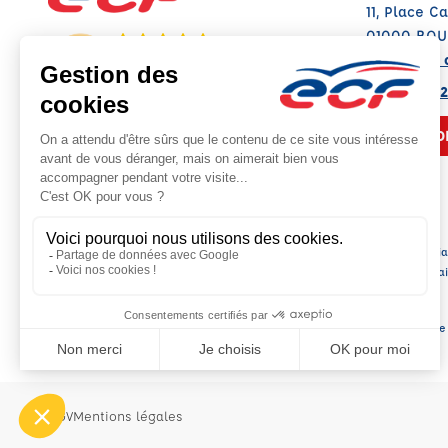
11, Place Ca
01000 BOU
Voir sur la 
Note : 4.7/5
Moyenne calculée sur 158 avis
04 74 22 32
NOUS CO
Raison sociale : CATALA SARL - Capital soci
SIREN: 392875118 - Numéro de TVA intracommunautair
Agrément n°E2300100100
Siège 
CGV
Mentions légales