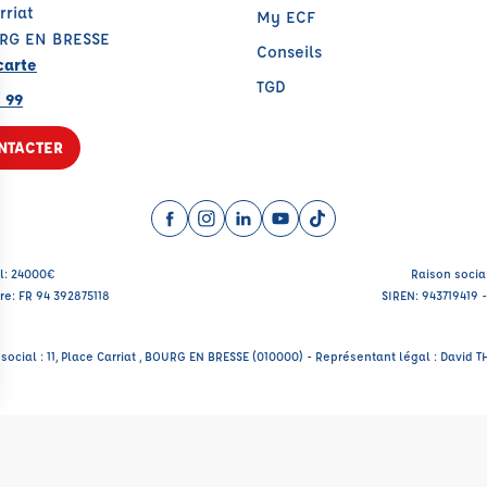
rriat
My ECF
RG EN BRESSE
Conseils
carte
TGD
 99
NTACTER
Facebook (nouvelle fenêtre)
Instagram (nouvelle fenêtre)
LinkedIn (nouvelle fenêtre)
YouTube (nouvelle fenêtr
TikTok (nouvelle fenê
al: 24000€
Raison socia
e: FR 94 392875118
SIREN: 943719419
social : 11, Place Carriat , BOURG EN BRESSE (010000) - Représentant légal : David