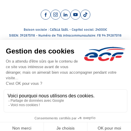
Facebook (nouvelle fenêtre)
Instagram (nouvelle fenêtre)
LinkedIn (nouvelle fenêtre)
YouTube (nouvelle fenêtre)
TikTok (nouvelle fenêtr
Raison sociale : CATALA SARL - Capital social: 24000€
SIREN: 392875118 - Numéro de TVA intracommunautaire: FR 94 392875118
Agrément n°E2300100100
Raison sociale : THOMAS FORMA PRO - Capital social: 5000€
SIREN: 943719419 - Numéro de TVA intracommunautaire: FR63943719419
Agrément n°E25 001 0007 0
Siège social : 11, Place Carriat , BOURG EN BRESSE (010000) - Représentant
légal : David THOMAS
CGV
Mentions légales
© 2026 École de Conduite Française. Tous droits réservés