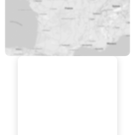
Note : 4.74/5
Moyenne calculée sur 19166 avis
Groupe ECF