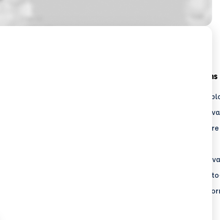
upe ECF
Nos Formations
Groupe ECF
Transport & expl
uver un centre
Logistique & lev
 Recrute
Sécurité routière
sse
BTP
alités
Sécurité au trava
Métiers de l'aut
Formation de fo