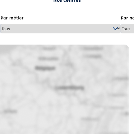
Par métier
Par n
 géolocaliser