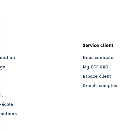
Service client
oitation
Nous contacter
age
My ECF PRO
Espace client
Grands comptes
il
o-école
rmateurs