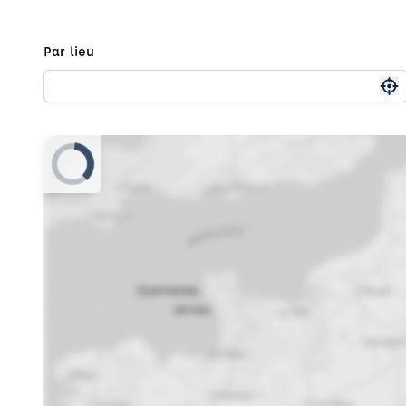
Par lieu
Me