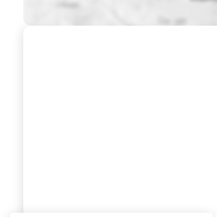
Gro
Le 
Tro
ECF
Pre
Actu