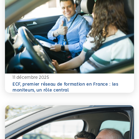
11 décembre 2025
ECF, premier réseau de formation en France : les
En savoir plus
ECF, premier réseau de formation en France : les moniteurs
moniteurs, un rôle central