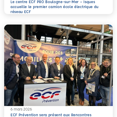
Le centre ECF PRO Boulogne-sur-Mer – Isques
accueille le premier camion école électrique du
En savoir plus
Le centre ECF PRO Boulogne-sur-Mer – Isques accueille l
réseau ECF
6 mars 2026
ECF Prévention sera présent aux Rencontres