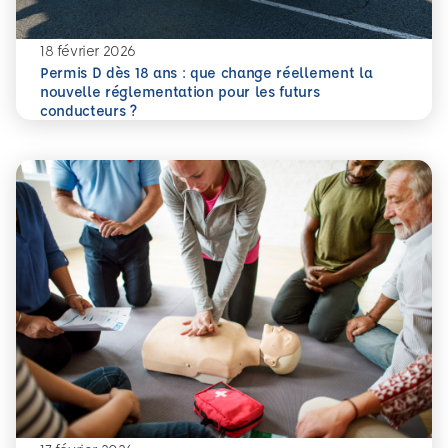
18 février 2026
Permis D dès 18 ans : que change réellement la
nouvelle réglementation pour les futurs
En savoir plus
Permis D dès 18 ans : que change réellement la nouvelle 
conducteurs ?