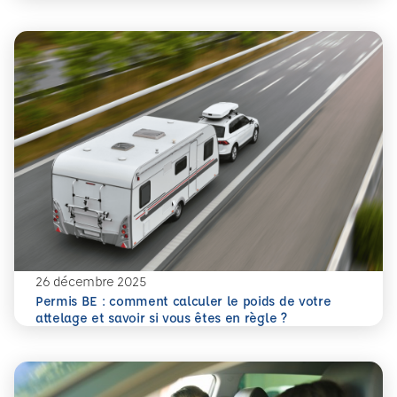
26 décembre 2025
Permis BE : comment calculer le poids de votre
En savoir plus
Permis BE : comment calculer le poids de votre attelage et
attelage et savoir si vous êtes en règle ?