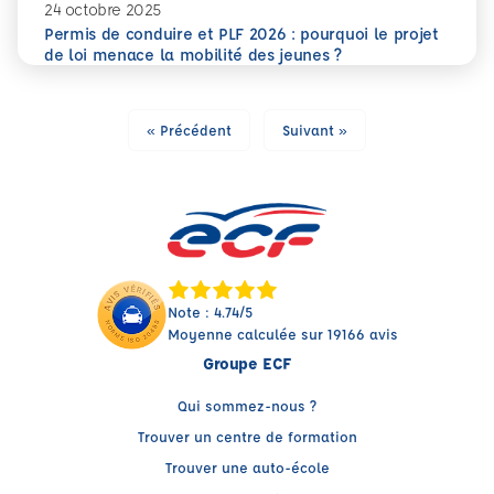
24 octobre 2025
Permis de conduire et PLF 2026 : pourquoi le projet
En savoir plus
Permis de conduire et PLF 2026 : pourquoi le projet de loi
de loi menace la mobilité des jeunes ?
« Précédent
Suivant »
Note : 4.74/5
Moyenne calculée sur 19166 avis
Groupe ECF
Qui sommez-nous ?
Trouver un centre de formation
Trouver une auto-école