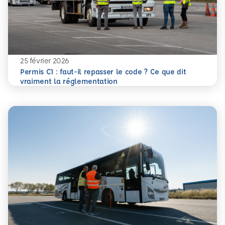
25 février 2026
Permis C1 : faut-il repasser le code ? Ce que dit
En savoir plus
Permis C1 : faut-il repasser le code ? Ce que dit vraiment
vraiment la réglementation