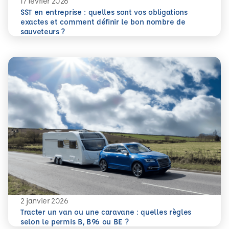
17 février 2026
SST en entreprise : quelles sont vos obligations
exactes et comment définir le bon nombre de
En savoir plus
SST en entreprise : quelles sont vos obligations exactes 
sauveteurs ?
2 janvier 2026
Tracter un van ou une caravane : quelles règles
En savoir plus
Tracter un van ou une caravane : quelles règles selon le p
selon le permis B, B96 ou BE ?