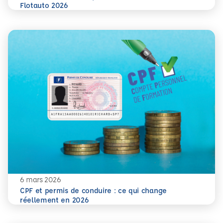
En savoir plus
ECF Prévention sera présent aux Rencontres Flotauto 2026
Flotauto 2026
6 mars 2026
CPF et permis de conduire : ce qui change
En savoir plus
CPF et permis de conduire : ce qui change réellement en
réellement en 2026