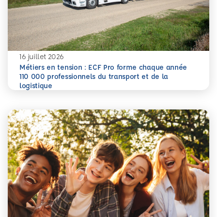
16 juillet 2026
Métiers en tension : ECF Pro forme chaque année
110 000 professionnels du transport et de la
En savoir plus
Métiers en tension : ECF Pro forme chaque année 110 000 p
logistique