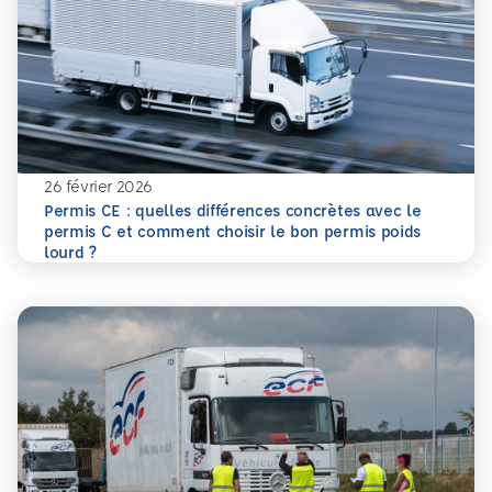
26 février 2026
Permis CE : quelles différences concrètes avec le
permis C et comment choisir le bon permis poids
En savoir plus
Permis CE : quelles différences concrètes avec le permis 
lourd ?