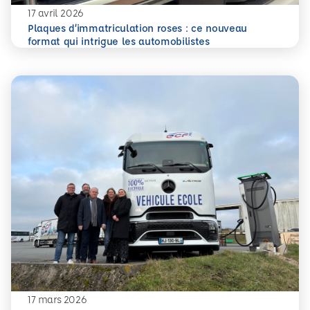
17 avril 2026
Plaques d’immatriculation roses : ce nouveau
En savoir plus
Plaques d’immatriculation roses : ce nouveau format qui i
format qui intrigue les automobilistes
17 mars 2026