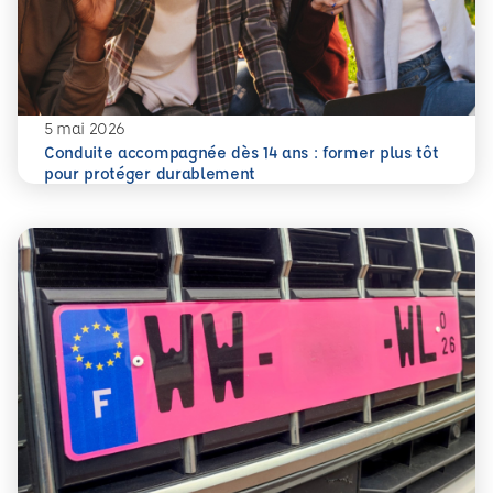
5 mai 2026
Conduite accompagnée dès 14 ans : former plus tôt
En savoir plus
Conduite accompagnée dès 14 ans : former plus tôt pour 
pour protéger durablement