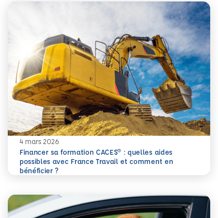
4 mars 2026
Financer sa formation CACES® : quelles aides
possibles avec France Travail et comment en
En savoir plus
Financer sa formation CACES® : quelles aides possibles av
bénéficier ?