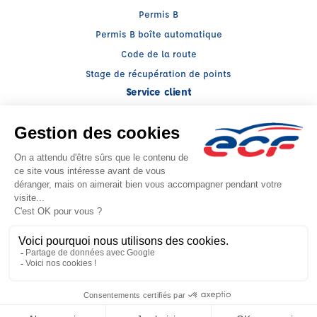
Permis B
Permis B boîte automatique
Code de la route
Stage de récupération de points
Service client
Nous contacter
My ECF
Conseils
Facebook (nouvelle fenêtre)
Instagram (nouvelle fenêtre)
YouTube (nouvelle fenêtre)
LinkedIn (nouvelle fenêtr
CGV
Mentions légales
© 2026 École de Conduite Française. Tous droits réservés