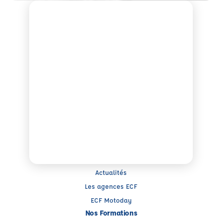
Note : 4.74/5
Moyenne calculée sur 19166 avis
Groupe ECF
Qui sommes-nous ?
Trouver un centre
Presse
Actualités
Les agences ECF
ECF Motoday
Nos Formations