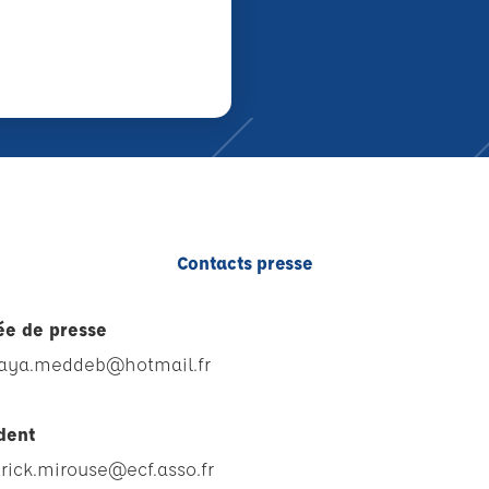
Contacts presse
e de presse
aya.meddeb@hotmail.fr
ident
rick.mirouse@ecf.asso.fr