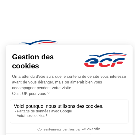
Note : 4.74/5
Moyenne calculée sur 19166 avis