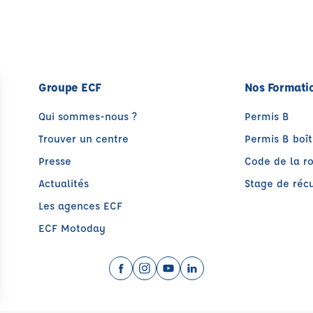
Groupe ECF
Nos Formati
Qui sommes-nous ?
Permis B
Trouver un centre
Permis B boî
Presse
Code de la r
Actualités
Stage de récu
Les agences ECF
ECF Motoday
Facebook (nouvelle fenêtre)
Instagram (nouvelle fenêtre)
YouTube (nouvelle fenêtre)
LinkedIn (nouvelle fen