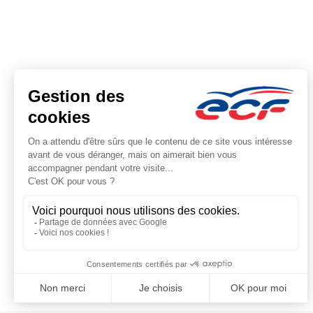
Note : 4.74/5
Moyenne calculée sur 19166 avis