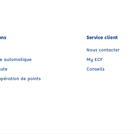
ons
Service client
Nous contacter
te automatique
My ECF
oute
Conseils
pération de points
être)