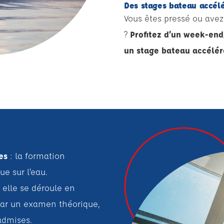
Des stages bateau accél
Vous êtes pressé ou ave
?
Profitez d’un week-end
un stage bateau accélér
es
: la formation
ue sur l’eau.
, elle se déroule en
par un examen théorique,
admises.