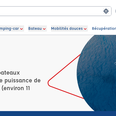
Me g
mping-car
Bateau
Mobilités douces
Récupération
bateaux
ne puissance de
 (environ 11