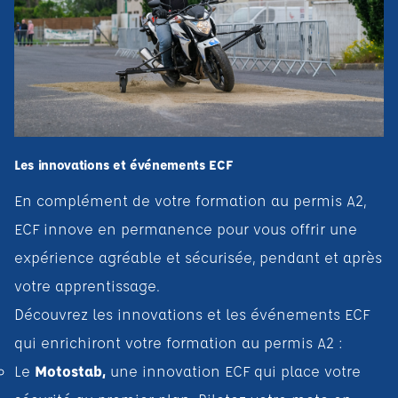
Les innovations et événements ECF
En complément de votre formation au permis A2,
ECF innove en permanence pour vous offrir une
expérience agréable et sécurisée, pendant et après
votre apprentissage.
Découvrez les innovations et les événements ECF
qui enrichiront votre formation au permis A2 :
Le
Motostab
,
une innovation ECF qui place votre