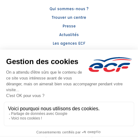
Qui sommes-nous ?
Trouver un centre
Presse
Actualités
Les agences ECF
ECF Motoday
Nos Formations
Permis B
Permis B boîte automatique
Code de la route
Stage de récupération de points
Service client
Nous contacter
My ECF
Conseils