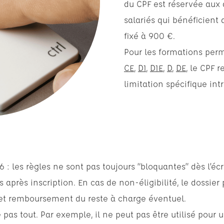
du CPF est réservée aux 
salariés qui bénéficient 
fixé à 900 €.
Pour les formations perm
CE
,
D1
,
D1E
,
D
,
DE
, le CPF r
limitation spécifique int
 : les règles ne sont pas toujours “bloquantes” dès l’éc
 après inscription. En cas de non-éligibilité, le dossier
F et remboursement du reste à charge éventuel.
 pas tout. Par exemple, il ne peut pas être utilisé pour 