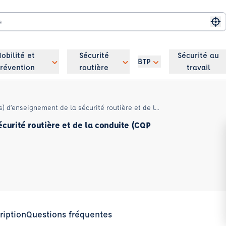
Me
obilité et
Sécurité
Sécurité au
BTP
révention
routière
travail
CQP Responsable d’unité(s) d’enseignement de la sécurité routière et de la conduite (CQP RUESRC)
curité routière et de la conduite (CQP
ription
Questions fréquentes