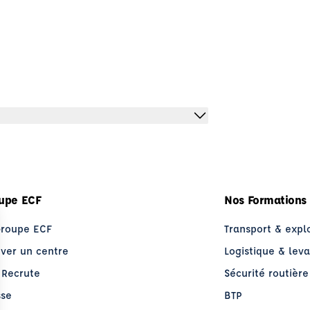
upe ECF
Nos Formations
Groupe ECF
Transport & expl
uver un centre
Logistique & lev
 Recrute
Sécurité routière
sse
BTP