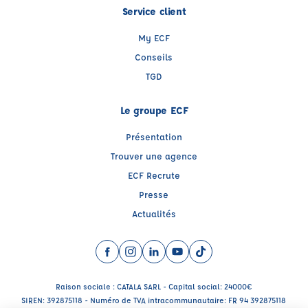
Service client
My ECF
Conseils
TGD
Le groupe ECF
Présentation
Trouver une agence
ECF Recrute
Presse
Actualités
Facebook (nouvelle fenêtre)
Instagram (nouvelle fenêtre)
LinkedIn (nouvelle fenêtre)
YouTube (nouvelle fenêtre)
TikTok (nouvelle fenêtr
Raison sociale : CATALA SARL - Capital social: 24000€
SIREN: 392875118 - Numéro de TVA intracommunautaire: FR 94 392875118