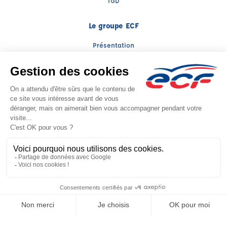
TGD
Le groupe ECF
Présentation
Trouver une agence
ECF Recrute
Presse
Actualités
Facebook (nouvelle fenêtre)
Instagram (nouvelle fenêtre)
LinkedIn (nouvelle fenêtre)
YouTube (nouvelle fenêtre)
TikTok (nouvelle fenêtr
Raison sociale : CATALA SARL - Capital social: 24000€
SIREN: 392875118 - Numéro de TVA intracommunautaire: FR 94 392875118
Agrément n°E2300100100
Raison sociale : THOMAS FORMA PRO - Capital social: 5000€
SIREN: 943719419 - Numéro de TVA intracommunautaire: FR63943719419
Agrément n°E25 001 0007 0