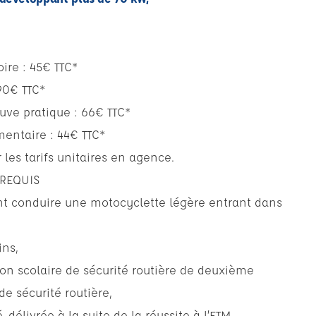
oire : 45€ TTC*
90€ TTC*
ve pratique : 66€ TTC*
entaire : 44€ TTC*
r les tarifs unitaires en agence.
-REQUIS
nt conduire une motocyclette légère entrant dans
ins,
tation scolaire de sécurité routière de deuxième
de sécurité routière,
é, délivrée à la suite de la réussite à l’ETM