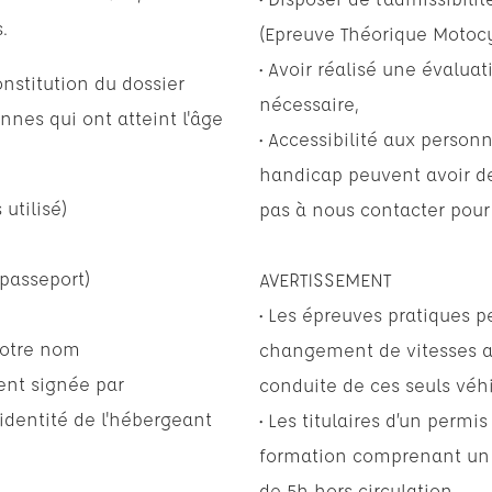
.
(Epreuve Théorique Motocy
• Avoir réalisé une évalua
stitution du dossier
nécessaire,
onnes qui ont atteint l'âge
• Accessibilité aux person
handicap peuvent avoir de
utilisé)
pas à nous contacter pour 
 passeport)
AVERTISSEMENT
• Les épreuves pratiques 
votre nom
changement de vitesses au
ent signée par
conduite de ces seuls véhi
'identité de l'hébergeant
• Les titulaires d’un perm
formation comprenant un
de 5h hors circulation.