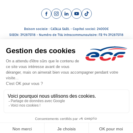
Facebook (nouvelle fenêtre)
Instagram (nouvelle fenêtre)
LinkedIn (nouvelle fenêtre)
YouTube (nouvelle fenêtre)
TikTok (nouvelle fenêtr
Raison sociale : CATALA SARL - Capital social: 24000€
SIREN: 392875118 - Numéro de TVA intracommunautaire: FR 94 392875118
Agrément n°E2300100100
Raison sociale : THOMAS FORMA PRO - Capital social: 5000€
SIREN: 943719419 - Numéro de TVA intracommunautaire: FR63943719419
Agrément n°E25 001 0007 0
Siège social : 11, Place Carriat , BOURG EN BRESSE (010000) - Représentant
légal : David THOMAS
CGV
Mentions légales
© 2026 École de Conduite Française. Tous droits réservés