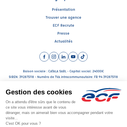
Présentation
Trouver une agence
ECF Recrute
Presse
Actualités
Facebook (nouvelle fenêtre)
Instagram (nouvelle fenêtre)
LinkedIn (nouvelle fenêtre)
YouTube (nouvelle fenêtre)
TikTok (nouvelle fenêtr
Raison sociale : CATALA SARL - Capital social: 24000€
SIREN: 392875118 - Numéro de TVA intracommunautaire: FR 94 392875118
Agrément n°E2300100100
Raison sociale : THOMAS FORMA PRO - Capital social: 5000€
SIREN: 943719419 - Numéro de TVA intracommunautaire: FR63943719419
Agrément n°E25 001 0007 0
Siège social : 11, Place Carriat , BOURG EN BRESSE (010000) - Représentant
légal : David THOMAS