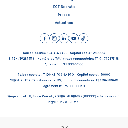
ECF Recrute
Presse
Actualités
Facebook (nouvelle fenêtre)
Instagram (nouvelle fenêtre)
LinkedIn (nouvelle fenêtre)
YouTube (nouvelle fenêtre)
TikTok (nouvelle fenêtr
Raison sociale : CATALA SARL - Capital social: 24000€
SIREN: 392875118 - Numéro de TVA intracommunautaire: FR 94 392875118
Agrément n°E2300100100
Raison sociale : THOMAS FORMA PRO - Capital social: 5000€
SIREN: 943719419 - Numéro de TVA intracommunautaire: FR63943719419
Agrément n°E25 001 0007 0
Siège social : 11, Place Carriat , BOURG EN BRESSE (010000) - Représentant
légal : David THOMAS
CGV