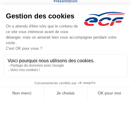
Présentation
Trouver une agence
ECF Recrute
Presse
Actualités
Facebook (nouvelle fenêtre)
Instagram (nouvelle fenêtre)
LinkedIn (nouvelle fenêtre)
YouTube (nouvelle fenêtre)
TikTok (nouvelle fenêtr
Raison sociale : CATALA SARL - Capital social: 24000€
SIREN: 392875118 - Numéro de TVA intracommunautaire: FR 94 392875118
Agrément n°E2300100100
Raison sociale : THOMAS FORMA PRO - Capital social: 5000€
SIREN: 943719419 - Numéro de TVA intracommunautaire: FR63943719419
Agrément n°E25 001 0007 0
Siège social : 11, Place Carriat , BOURG EN BRESSE (010000) - Représentant
légal : David THOMAS