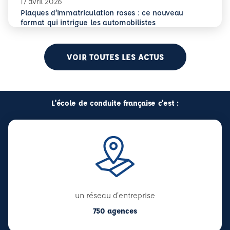
17 avril 2026
Plaques d’immatriculation roses : ce nouveau
En savoir plus
Plaques d’immatriculation roses : ce nouveau format qui i
format qui intrigue les automobilistes
VOIR TOUTES LES ACTUS
L'école de conduite française c'est :
un réseau d'entreprise
750 agences