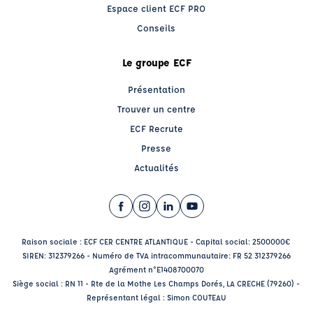
Espace client ECF PRO
Conseils
Le groupe ECF
Présentation
Trouver un centre
ECF Recrute
Presse
Actualités
Facebook (nouvelle fenêtre)
Instagram (nouvelle fenêtre)
LinkedIn (nouvelle fenêtre)
YouTube (nouvelle fenêtr
Raison sociale : ECF CER CENTRE ATLANTIQUE - Capital social: 2500000€
SIREN: 312379266 - Numéro de TVA intracommunautaire: FR 52 312379266
Agrément n°E1408700070
Siège social : RN 11 - Rte de la Mothe Les Champs Dorés, LA CRECHE (79260) -
Représentant légal : Simon COUTEAU