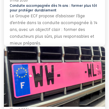
5 mai 2026
Conduite accompagnée dès 14 ans : former plus tôt
pour protéger durablement
Le Groupe ECF propose d’abaisser l’âge
d’entrée dans la conduite accompagnée à 14
ans, avec un objectif clair : former des
conducteurs plus sûrs, plus responsables et
mieux préparés.
En savoir plus
Conduite accompagnée dès 14 ans : former plus tôt pour 