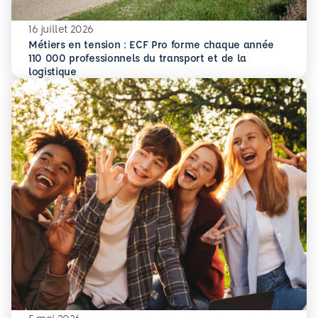
16 juillet 2026
Métiers en tension : ECF Pro forme chaque année
110 000 professionnels du transport et de la
En savoir plus
Métiers en tension : ECF Pro forme chaque année 110 000 p
logistique