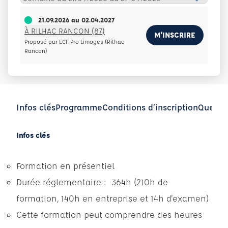
21.09.2026
au
02.04.2027
À RILHAC RANCON (87)
M'INSCRIRE
Proposé par ECF Pro Limoges (Rilhac
Rancon)
Infos clés
Programme
Conditions d’inscription
Questi
Infos clés
Formation en présentiel
Durée réglementaire : 364h (210h de
formation, 140h en entreprise et 14h d'examen)
Cette formation peut comprendre des heures