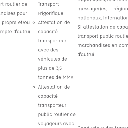
rt routier de
Transport
messageries, ... régio
ndises pour
Frigorifique
nationaux, internatio
 propre et/ou
Attestation de
Si attestation de capa
mpte d'autrui
capacité
transport public routi
transporteur
marchandises en co
avec des
d'autrui
véhicules de
plus de 3,5
tonnes de MMA
Attestation de
capacité
transporteur
public routier de
voyageurs avec
Conducteur des trans