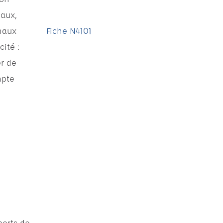
naux,
naux
Fiche N4101
cité :
er de
mpte
ports de