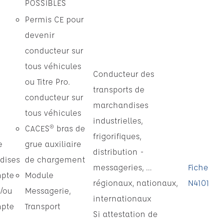
POSSIBLES
Permis CE pour
devenir
conducteur sur
tous véhicules
Conducteur des
ou Titre Pro.
transports de
conducteur sur
marchandises
tous véhicules
industrielles,
CACES® bras de
frigorifiques,
e
grue auxiliaire
distribution -
dises
de chargement
messageries, ...
Fiche
mpte
Module
régionaux, nationaux,
N4101
t/ou
Messagerie,
internationaux
mpte
Transport
Si attestation de