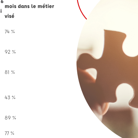
 6
mois dans le métier
i
visé
74 %
92 %
81 %
43 %
89 %
77 %