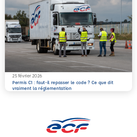
25 février 2026
Permis C1 : faut-il repasser le code ? Ce que dit
En savoir plus
Permis C1 : faut-il repasser le code ? Ce que dit vraiment
vraiment la réglementation