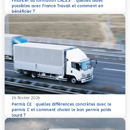
Financer sa formation CACES® : quelles aides
possibles avec France Travail et comment en
En savoir plus
Financer sa formation CACES® : quelles aides possibles av
bénéficier ?
26 février 2026
Permis CE : quelles différences concrètes avec le
permis C et comment choisir le bon permis poids
En savoir plus
Permis CE : quelles différences concrètes avec le permis 
lourd ?