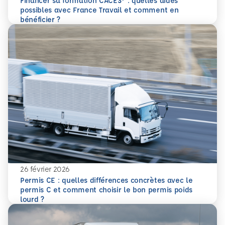
Financer sa formation CACES® : quelles aides
possibles avec France Travail et comment en
En savoir plus
Financer sa formation CACES® : quelles aides possibles av
bénéficier ?
26 février 2026
Permis CE : quelles différences concrètes avec le
permis C et comment choisir le bon permis poids
En savoir plus
Permis CE : quelles différences concrètes avec le permis 
lourd ?