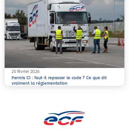
25 février 2026
Permis C1 : faut-il repasser le code ? Ce que dit
En savoir plus
Permis C1 : faut-il repasser le code ? Ce que dit vraiment
vraiment la réglementation