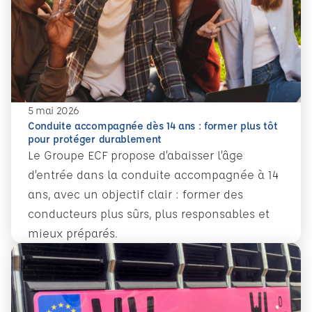
5 mai 2026
Conduite accompagnée dès 14 ans : former plus tôt
pour protéger durablement
Le Groupe ECF propose d’abaisser l’âge
d’entrée dans la conduite accompagnée à 14
ans, avec un objectif clair : former des
conducteurs plus sûrs, plus responsables et
mieux préparés.
En savoir plus
Conduite accompagnée dès 14 ans : former plus tôt pour 