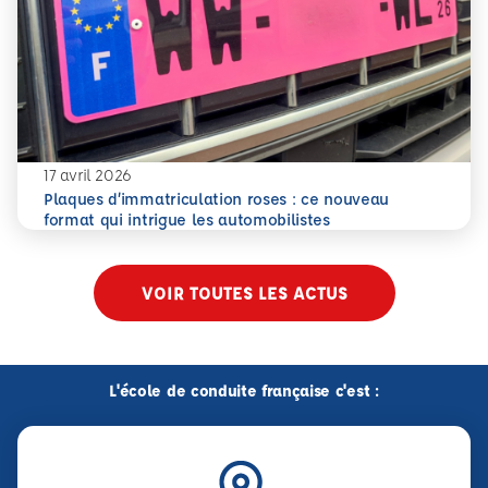
17 avril 2026
Plaques d’immatriculation roses : ce nouveau
En savoir plus
Plaques d’immatriculation roses : ce nouveau format qui i
format qui intrigue les automobilistes
VOIR TOUTES LES ACTUS
L'école de conduite française c'est :