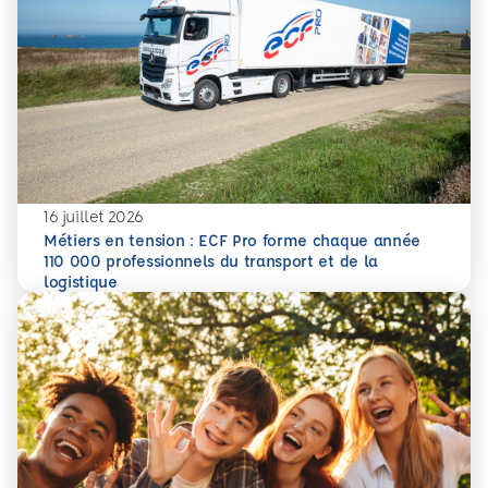
16 juillet 2026
Métiers en tension : ECF Pro forme chaque année
110 000 professionnels du transport et de la
En savoir plus
Métiers en tension : ECF Pro forme chaque année 110 000 p
logistique