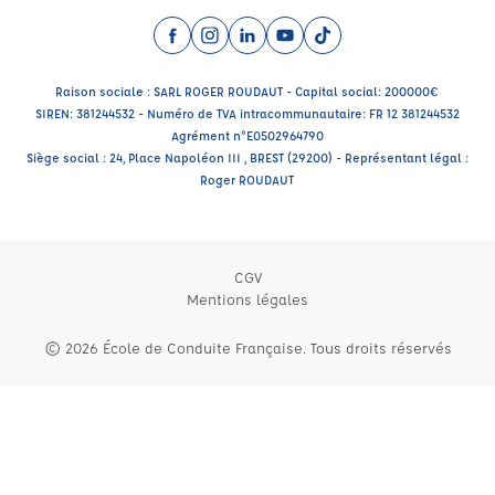
Facebook (nouvelle fenêtre)
Instagram (nouvelle fenêtre)
LinkedIn (nouvelle fenêtre)
YouTube (nouvelle fenêtre)
TikTok (nouvelle fenêtr
Raison sociale : SARL ROGER ROUDAUT - Capital social: 200000€
SIREN: 381244532 - Numéro de TVA intracommunautaire: FR 12 381244532
Agrément n°E0502964790
Siège social : 24, Place Napoléon III , BREST (29200) - Représentant légal :
Roger ROUDAUT
CGV
Mentions légales
© 2026 École de Conduite Française. Tous droits réservés