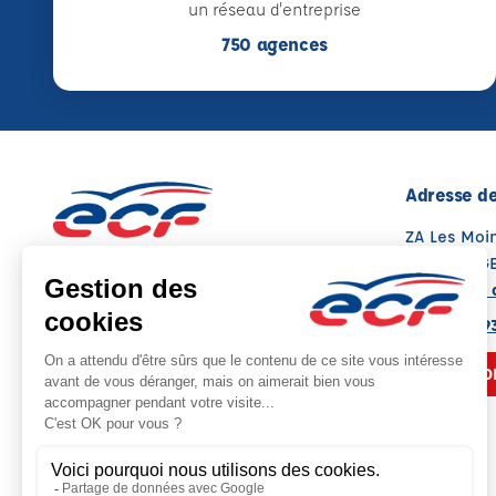
un réseau d'entreprise
750 agences
Adresse de
ZA Les Moi
86130 ST G
Voir sur la 
05 49 08 9
NOUS CO