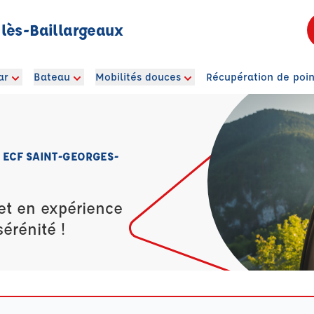
lès-Baillargeaux
ar
Bateau
Mobilités douces
Récupération de poin
 ECF SAINT-GEORGES-
et en expérience
érénité !