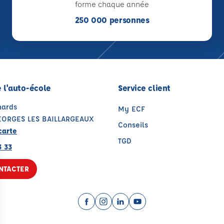
forme chaque année
250 000 personnes
 l'auto-école
Service client
nards
My ECF
EORGES LES BAILLARGEAUX
Conseils
carte
TGD
3 33
NTACTER
Facebook (nouvelle fenêtre)
Instagram (nouvelle fenêtre)
LinkedIn (nouvelle fenêtre
YouTube (nouvelle fenê