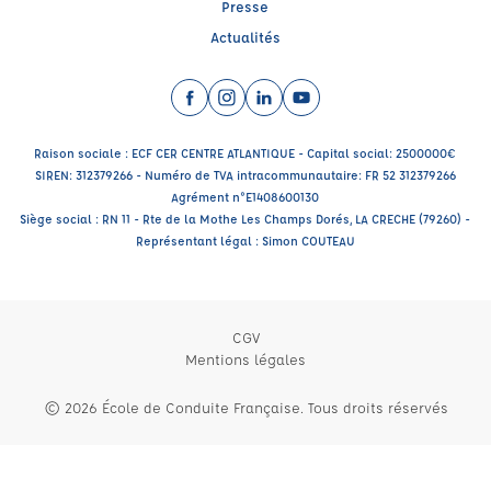
Presse
Actualités
Facebook (nouvelle fenêtre)
Instagram (nouvelle fenêtre)
LinkedIn (nouvelle fenêtre)
YouTube (nouvelle fenêtr
Raison sociale : ECF CER CENTRE ATLANTIQUE - Capital social: 2500000€
SIREN: 312379266 - Numéro de TVA intracommunautaire: FR 52 312379266
Agrément n°E1408600130
Siège social : RN 11 - Rte de la Mothe Les Champs Dorés, LA CRECHE (79260) -
Représentant légal : Simon COUTEAU
CGV
Mentions légales
© 2026 École de Conduite Française. Tous droits réservés