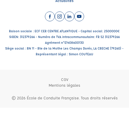
Actualités
Facebook (nouvelle fenêtre)
Instagram (nouvelle fenêtre)
LinkedIn (nouvelle fenêtre)
YouTube (nouvelle fenêtr
Raison sociale : ECF CER CENTRE ATLANTIQUE - Capital social: 2500000€
SIREN: 312379266 - Numéro de TVA intracommunautaire: FR 52 312379266
Agrément n°E1408600130
Siège social : RN 11 - Rte de la Mothe Les Champs Dorés, LA CRECHE (79260) -
Représentant légal : Simon COUTEAU
CGV
Mentions légales
© 2026 École de Conduite Française. Tous droits réservés