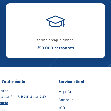
forme chaque année
250 000 personnes
 l'auto-école
Service client
nards
My ECF
EORGES LES BAILLARGEAUX
Conseils
carte
TGD
3 33