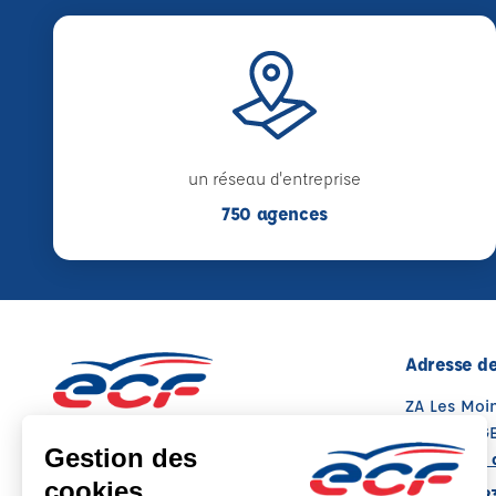
un réseau d'entreprise
750 agences
Adresse de
ZA Les Moi
86130 ST G
Voir sur la 
05 49 08 9