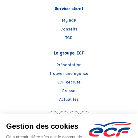
Service client
My ECF
Conseils
TGD
Le groupe ECF
Présentation
Trouver une agence
ECF Recrute
Presse
Actualités
Facebook (nouvelle fenêtre)
Instagram (nouvelle fenêtre)
LinkedIn (nouvelle fenêtre)
YouTube (nouvelle fenêtr
Raison sociale : ECF CER CENTRE ATLANTIQUE - Capital social: 2500000€
SIREN: 312379266 - Numéro de TVA intracommunautaire: FR 52 312379266