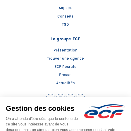
My ECF
Conseils
TGD
Le groupe ECF
Présentation
Trouver une agence
ECF Recrute
Presse
Actualités
Facebook (nouvelle fenêtre)
Instagram (nouvelle fenêtre)
LinkedIn (nouvelle fenêtre)
YouTube (nouvelle fenêtr
Raison sociale : ECF CER CENTRE ATLANTIQUE - Capital social: 2500000€
SIREN: 312379266 - Numéro de TVA intracommunautaire: FR 52 312379266
Agrément n°E1408600130