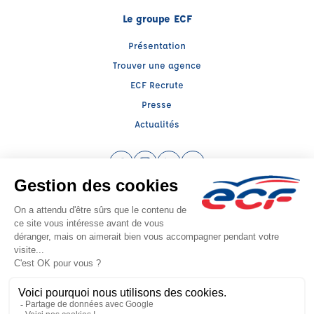
Le groupe ECF
Présentation
Trouver une agence
ECF Recrute
Presse
Actualités
Facebook (nouvelle fenêtre)
Instagram (nouvelle fenêtre)
LinkedIn (nouvelle fenêtre)
YouTube (nouvelle fenêtr
Raison sociale : ECF CER CENTRE ATLANTIQUE - Capital social: 2500000€
SIREN: 312379266 - Numéro de TVA intracommunautaire: FR 52 312379266
Agrément n°E1408600130
Siège social : RN 11 - Rte de la Mothe Les Champs Dorés, LA CRECHE (79260) -
Représentant légal : Simon COUTEAU