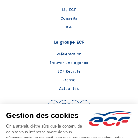
My ECF
Conseils
TGD
Le groupe ECF
Présentation
Trouver une agence
ECF Recrute
Presse
Actualités
Facebook (nouvelle fenêtre)
Instagram (nouvelle fenêtre)
LinkedIn (nouvelle fenêtre)
YouTube (nouvelle fenêtr
Raison sociale : ECF CER CENTRE ATLANTIQUE - Capital social: 2500000€
SIREN: 312379266 - Numéro de TVA intracommunautaire: FR 52 312379266
Agrément n°E1408600130