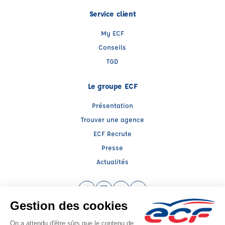
Service client
My ECF
Conseils
TGD
Le groupe ECF
Présentation
Trouver une agence
ECF Recrute
Presse
Actualités
Facebook (nouvelle fenêtre)
Instagram (nouvelle fenêtre)
LinkedIn (nouvelle fenêtre)
YouTube (nouvelle fenêtr
Raison sociale : ECF CER CENTRE ATLANTIQUE - Capital social: 2500000€
SIREN: 312379266 - Numéro de TVA intracommunautaire: FR 52 312379266