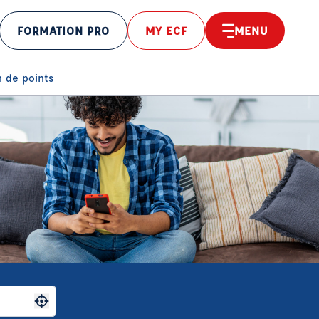
FORMATION PRO
MY ECF
MENU
éolocaliser
 de points
Me géolocaliser