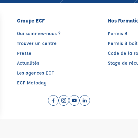
Groupe ECF
Nos Formati
Qui sommes-nous ?
Permis B
Trouver un centre
Permis B boî
Presse
Code de la r
Actualités
Stage de récu
Les agences ECF
ECF Motoday
Facebook (nouvelle fenêtre)
Instagram (nouvelle fenêtre)
YouTube (nouvelle fenêtre)
LinkedIn (nouvelle fen