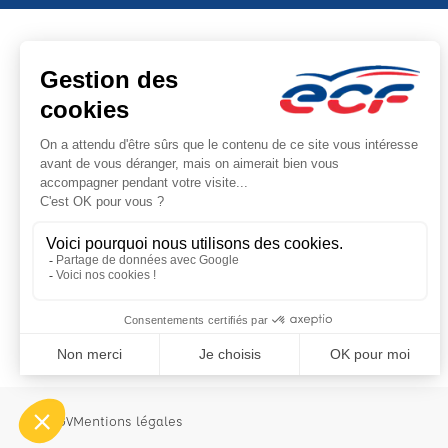
Note : 4.74/5
Moyenne calculée sur 19166 avis
CGV
Mentions légales