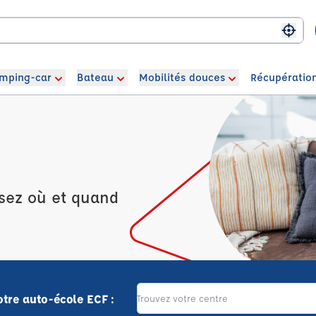
Me g
mping-car
Bateau
Mobilités douces
Récupération
isez où et quand
otre auto-école ECF :