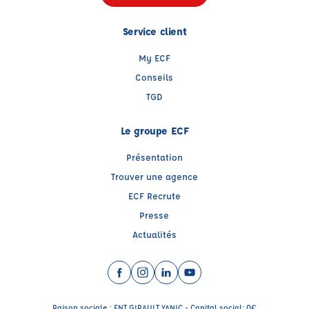
Service client
My ECF
Conseils
TGD
Le groupe ECF
Présentation
Trouver une agence
ECF Recrute
Presse
Actualités
Facebook (nouvelle fenêtre)
Instagram (nouvelle fenêtre)
LinkedIn (nouvelle fenêtre)
YouTube (nouvelle fenêtr
Raison sociale : ENT GIRAULT YANIC - Capital social: 0€