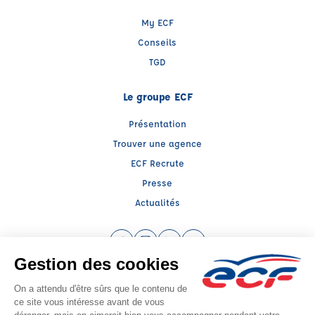
My ECF
Conseils
TGD
Le groupe ECF
Présentation
Trouver une agence
ECF Recrute
Presse
Actualités
Facebook (nouvelle fenêtre)
Instagram (nouvelle fenêtre)
LinkedIn (nouvelle fenêtre)
YouTube (nouvelle fenêtr
Raison sociale : ENT GIRAULT YANIC - Capital social: 0€
SIREN: 452648256 - Numéro de TVA intracommunautaire: FR 70 452648256
Agrément n°E1503800310