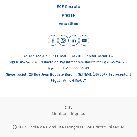
ECF Recrute
Presse
Actualités
Facebook (nouvelle fenêtre)
Instagram (nouvelle fenêtre)
LinkedIn (nouvelle fenêtre)
YouTube (nouvelle fenêtr
Raison sociale : ENT GIRAULT YANIC - Capital social: 0€
SIREN: 452648256 - Numéro de TVA intracommunautaire: FR 70 452648256
Agrément n°E1503800310
Siège social : 28 Rue Jean Baptiste Bardin , SEPTEME (38780) - Représentant
légal : Yanic GIRAULT
CGV
Mentions légales
© 2026 École de Conduite Française. Tous droits réservés