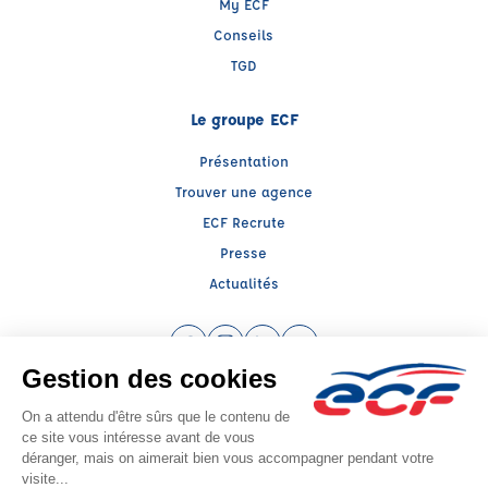
My ECF
Conseils
TGD
Le groupe ECF
Présentation
Trouver une agence
ECF Recrute
Presse
Actualités
Facebook (nouvelle fenêtre)
Instagram (nouvelle fenêtre)
LinkedIn (nouvelle fenêtre)
YouTube (nouvelle fenêtr
Raison sociale : ENT GIRAULT YANIC - Capital social: 0€
SIREN: 452648256 - Numéro de TVA intracommunautaire: FR 70 452648256
Agrément n°E1503800310
Siège social : 28 Rue Jean Baptiste Bardin , SEPTEME (38780) - Représentant
légal : Yanic GIRAULT