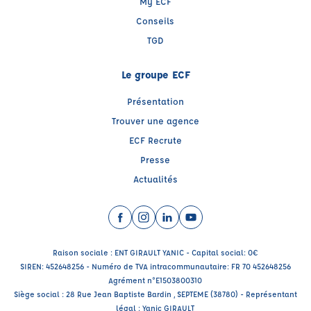
My ECF
Conseils
TGD
Le groupe ECF
Présentation
Trouver une agence
ECF Recrute
Presse
Actualités
Facebook (nouvelle fenêtre)
Instagram (nouvelle fenêtre)
LinkedIn (nouvelle fenêtre)
YouTube (nouvelle fenêtr
Raison sociale : ENT GIRAULT YANIC - Capital social: 0€
SIREN: 452648256 - Numéro de TVA intracommunautaire: FR 70 452648256
Agrément n°E1503800310
Siège social : 28 Rue Jean Baptiste Bardin , SEPTEME (38780) - Représentant
légal : Yanic GIRAULT