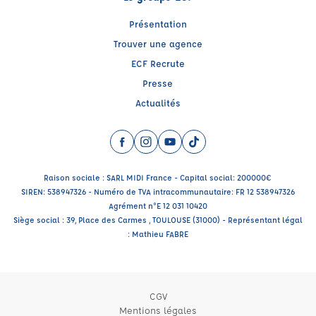
Présentation
Trouver une agence
ECF Recrute
Presse
Actualités
Facebook (nouvelle fenêtre)
Instagram (nouvelle fenêtre)
YouTube (nouvelle fenêtre)
TikTok (nouvelle fenêtre)
Raison sociale : SARL MIDI France - Capital social: 200000€
SIREN: 538947326 - Numéro de TVA intracommunautaire: FR 12 538947326
Agrément n°E 12 031 10420
Siège social : 39, Place des Carmes , TOULOUSE (31000) - Représentant légal
: Mathieu FABRE
CGV
Mentions légales