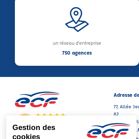
un réseau d'entreprise
750 agences
Adresse de
77, Allée J
82
31000 TOU
Note : 4.6/5
Voir sur la 
Moyenne calculée sur 152 avis
07 49 75 94