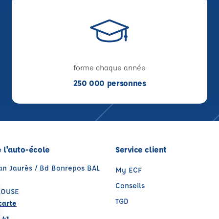
forme chaque année
250 000 personnes
 l'auto-école
Service client
ean Jaurès / Bd Bonrepos BAL
My ECF
Conseils
LOUSE
TGD
carte
 41