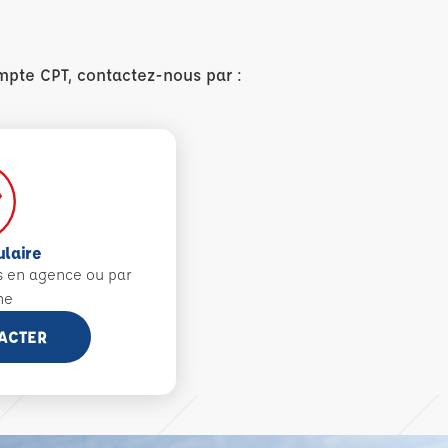
mpte CPT, contactez-nous par :
ulaire
s en agence ou par
ne
ACTER