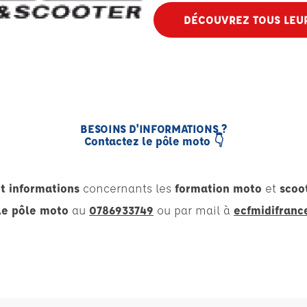
DÉCOUVREZ TOUS LEUR
BESOINS D'INFORMATIONS ?
Contactez le pôle moto 👇
t informations
concernants les
formation moto
et
scoo
le pôle moto
au
0786933749
ou par mail à
ecfmidifran