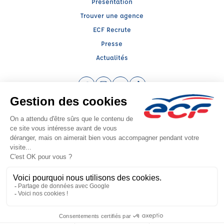
Présentation
Trouver une agence
ECF Recrute
Presse
Actualités
Facebook (nouvelle fenêtre)
Instagram (nouvelle fenêtre)
YouTube (nouvelle fenêtre)
TikTok (nouvelle fenêtre)
Raison sociale : SARL MIDI France - Capital social: 200000€
SIREN: 538947326 - Numéro de TVA intracommunautaire: FR 12 538947326
Agrément n°E 12 031 10420
Siège social : 39, Place des Carmes , TOULOUSE (31000) - Représentant légal
: Mathieu FABRE
CGV
Mentions légales