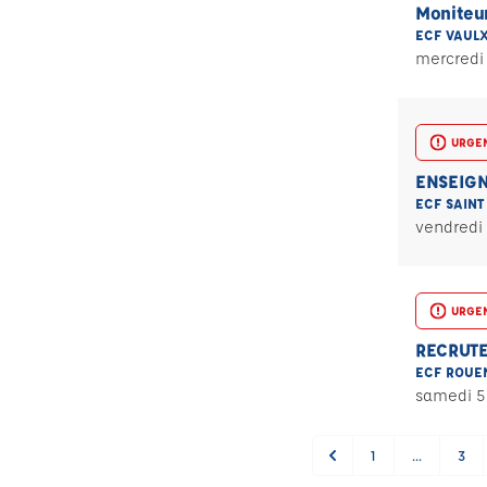
Moniteur
ECF VAULX
mercredi
URGE
ENSEIGN
ECF SAINT
vendredi 
URGE
RECRUT
ECF ROUEN
samedi 5
1
...
3