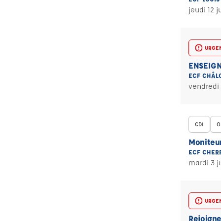
jeudi 12 j
URGE
ENSEIGN
ECF CHÂL
vendredi 
CDI
O
Moniteur
ECF CHERR
mardi 3 j
URGE
Rejoigne