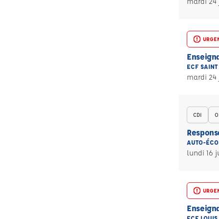
mardi 24 
URGE
Enseigna
ECF SAINT
mardi 24 
CDI
O
Respons
AUTO-ÉCO
lundi 16 j
URGE
Enseigna
ECF LOUIS