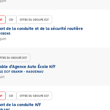
juin
NT
CDI
OFFRE DU GROUPE ECF
nt de la conduite et de la sécurité routière
 ORENS
juin
FFRE DU GROUPE ECF
able d'Agence Auto École H/F
LE ECF ORAKIN - HAGUENAU
uin
NT
CDI
OFFRE DU GROUPE ECF
nt de la conduite H/F
 BLANC