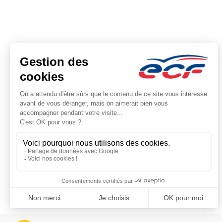
Note : 4.74/5
Moyenne calculée sur 19166 avis