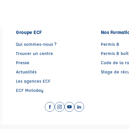
Groupe ECF
Nos Formati
Qui sommes-nous ?
Permis B
Trouver un centre
Permis B boî
Presse
Code de la r
Actualités
Stage de récu
Les agences ECF
ECF Motoday
Facebook (nouvelle fenêtre)
Instagram (nouvelle fenêtre)
YouTube (nouvelle fenêtre)
LinkedIn (nouvelle fen