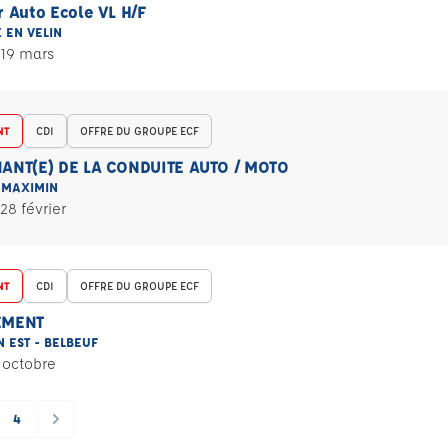
 Auto Ecole VL H/F
 EN VELIN
 19 mars
NT
CDI
OFFRE DU GROUPE ECF
ANT(E) DE LA CONDUITE AUTO / MOTO
 MAXIMIN
28 février
NT
CDI
OFFRE DU GROUPE ECF
EMENT
 EST - BELBEUF
 octobre
4