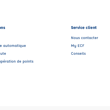
ons
Service client
Nous contacter
te automatique
My ECF
oute
Conseils
pération de points
être)