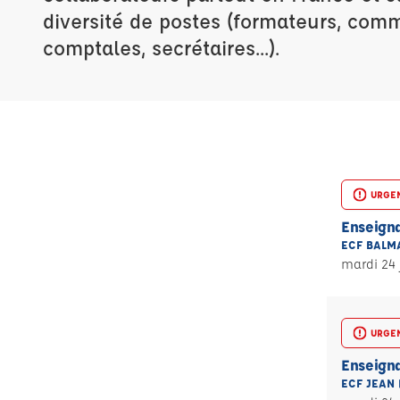
diversité de postes (formateurs, com
comptales, secrétaires...).
URGE
Enseigna
ECF BALM
mardi 24 
URGE
Enseigna
ECF JEAN 