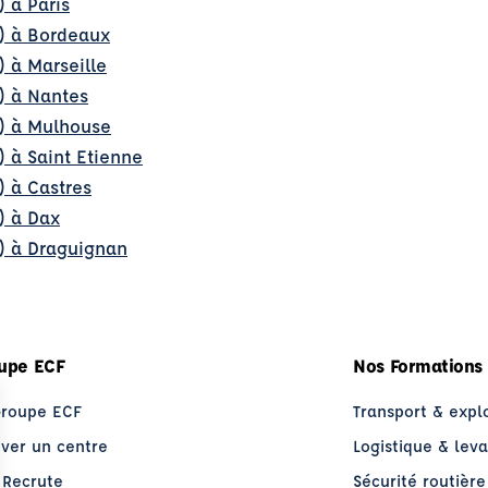
) à Paris
l) à Bordeaux
) à Marseille
) à Nantes
l) à Mulhouse
) à Saint Etienne
) à Castres
) à Dax
l) à Draguignan
upe ECF
Nos Formations
Groupe ECF
Transport & expl
uver un centre
Logistique & lev
 Recrute
Sécurité routière