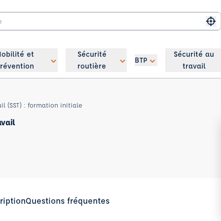
Me
obilité et
Sécurité
Sécurité au
BTP
révention
routière
travail
l (SST) : formation initiale
avail
ription
Questions fréquentes