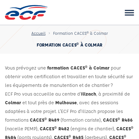
Accueil
Formation CACES® à Colmar
FORMATION CACES® À COLMAR
Vous prévoyez une
formation CACES® à Colmar
pour
obtenir votre certification et travailler en toute sécurité sur
les équipements de manutention et de chantier ?
ECF Pro vous accueille au centre d’
Illzach
, à proximité de
Colmar
et tout près de
Mulhouse
, avec des sessions
adaptées à votre projet. L'ECF Pro d'Illzach propose les
formations
CACES® R489
(formation cariste),
CACES® R486
(nacelle PEMP),
CACES® R482
(engins de chantier),
CACES®
R484
(ponts roulants),
CACES® R485
(gerbeurs),
CACES®