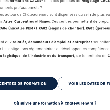
 à des
formations CACES®
ou à des parcours de
recyclage CAC
pements professionnels ?
les autour de Châteaurenard sont dispensées au sein de plusie
n
,
Arles
,
Carpentras
et
Nîmes
. Ces centres permettent de prépare
R486 (nacelles PEMP)
,
R482 (engins de chantier)
,
R485 (gerbeur
ent aux
salariés, demandeurs d’emploi et entreprises
souhaitant
er les obligations réglementaires et développer les compétence
a logistique, de l’industrie et du transport
, sur le territoire de
C
 CENTRES DE FORMATION
VOIR LES DATES DE 
Où suivre une formation à Chateaurenard ?