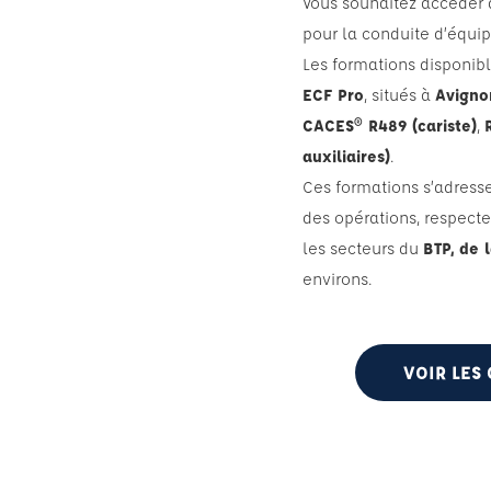
Vous souhaitez accéder
pour la conduite d’équi
Les formations disponib
ECF Pro
, situés à
Avigno
CACES® R489 (cariste)
,
auxiliaires)
.
Ces formations s’adress
des opérations, respect
les secteurs du
BTP, de l
environs.
VOIR LES