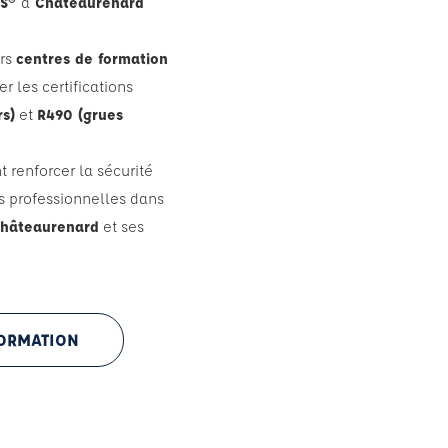
ES®
à
Châteaurenard
urs
centres de formation
r les certifications
s)
et
R490 (grues
 renforcer la sécurité
s professionnelles dans
hâteaurenard
et ses
FORMATION