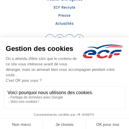
ECF Recrute
Presse
Actualités
Facebook (nouvelle fenêtre)
Instagram (nouvelle fenêtre)
YouTube (nouvelle fenêtre)
TikTok (nouvelle fenêtre)
Raison sociale : SUD PREVENTION SECURITE GRAND PUBLIC - Capital social:
20000€
SIREN: 814514188 - Numéro de TVA intracommunautaire: FR 80 538154212
Agrément n°E2001300020
- Représentant légal : Frédéric FILIPPI
CGV
Mentions légales
© 2026 École de Conduite Française. Tous droits réservés