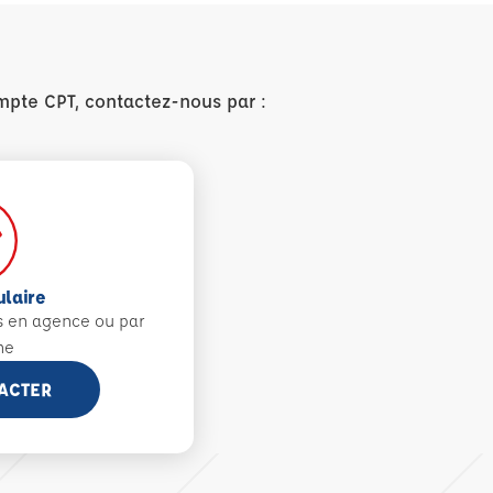
mpte CPT, contactez-nous par :
ulaire
s en agence ou par
ne
ACTER