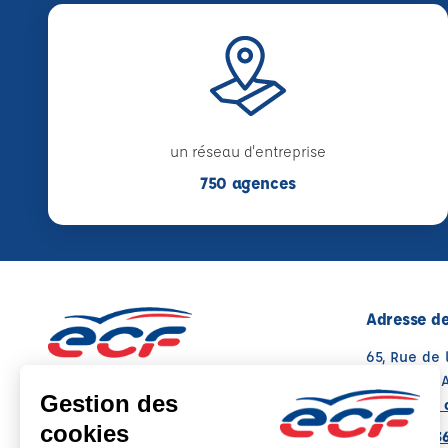
un réseau d'entreprise
750 agences
Adresse de
65, Rue de
13400 AUB
Voir sur la 
Note : 4.6/5
Moyenne calculée sur 65 avis
04 42 70 3